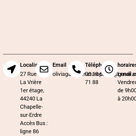
Localisation
Email
Téléphone
horaire
27 Rue de
oliviagarriou.naturopathe@gmail.
06 18 62
Lundi a
La Vrière
71 88
Vendre
1er étage,
de 9h0
44240 La
à 20h0
Chapelle-
sur-Erdre
Accès Bus :
ligne 86