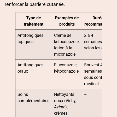
renforcer la barrière cutanée.
Type de
Exemples de
Durée
traitement
produits
recommandée
Antifongiques
Crème de
2 à 4
topiques
ketoconazole,
semaines
lotion à la
selon les cas
miconazole
Antifongiques
Fluconazole,
Souvent 4 à 6
oraux
kétoconazole
semaines,
sous contrôle
médical
Soins
Nettoyants
–
complémentaires
doux (Vichy,
Avène),
crèmes