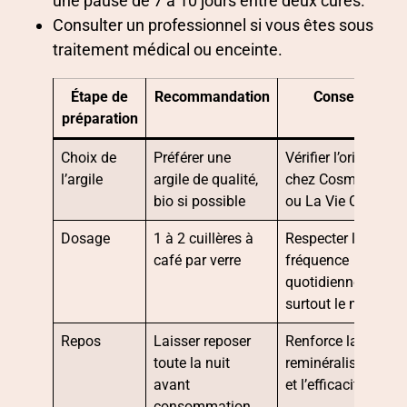
une pause de 7 à 10 jours entre deux cures.
Consulter un professionnel si vous êtes sous
traitement médical ou enceinte.
Étape de
Recommandation
Conseil
préparation
Choix de
Préférer une
Vérifier l’origine
l’argile
argile de qualité,
chez Cosmebio
bio si possible
ou La Vie Claire
Dosage
1 à 2 cuillères à
Respecter la
café par verre
fréquence
quotidienne,
surtout le matin
Repos
Laisser reposer
Renforce la
toute la nuit
reminéralisation
avant
et l’efficacité
consommation