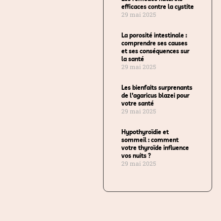
efficaces contre la cystite
29 mai 2025
La porosité intestinale :
comprendre ses causes
et ses conséquences sur
la santé
29 mai 2025
Les bienfaits surprenants
de l’agaricus blazei pour
votre santé
29 mai 2025
Hypothyroïdie et
sommeil : comment
votre thyroïde influence
vos nuits ?
29 mai 2025