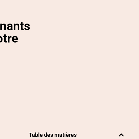
enants
otre
Table des matières