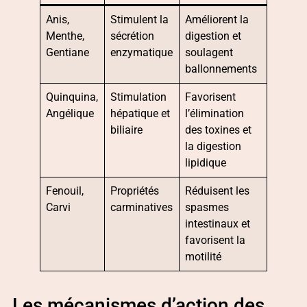
Anis,
Stimulent la
Améliorent la
Menthe,
sécrétion
digestion et
Gentiane
enzymatique
soulagent
ballonnements
Quinquina,
Stimulation
Favorisent
Angélique
hépatique et
l’élimination
biliaire
des toxines et
la digestion
lipidique
Fenouil,
Propriétés
Réduisent les
Carvi
carminatives
spasmes
intestinaux et
favorisent la
motilité
Les mécanismes d’action des