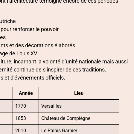
t l’architecture témoigne encore de ces périodes
utriche
pour renforcer le pouvoir
les
ents et des décorations élaborés
age de Louis XV
ture, incarnant la volonté d’unité nationale mais aussi
nité continue de s’inspirer de ces traditions,
 et d’événements officiels.
Année
Lieu
1770
Versailles
1853
Château de Compiègne
2010
Le Palais Garnier