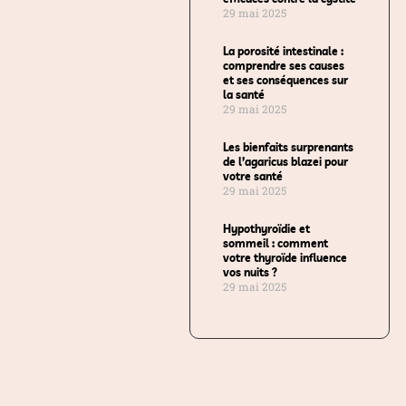
29 mai 2025
La porosité intestinale :
comprendre ses causes
et ses conséquences sur
la santé
29 mai 2025
Les bienfaits surprenants
de l’agaricus blazei pour
votre santé
29 mai 2025
Hypothyroïdie et
sommeil : comment
votre thyroïde influence
vos nuits ?
29 mai 2025