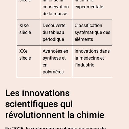
conservation
expérimentale
de la masse
XIXe
Découverte
Classification
siècle
du tableau
systématique des
périodique
éléments
XXe
Avancées en
Innovations dans
siècle
synthèse et
la médecine et
en
l’industrie
polymères
Les innovations
scientifiques qui
révolutionnent la chimie
En 2025, la recherche en chimie ne cesse de