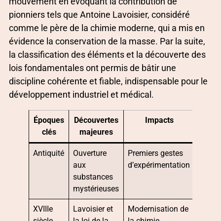
mouvement en évoquant la contribution de
pionniers tels que Antoine Lavoisier, considéré
comme le père de la chimie moderne, qui a mis en
évidence la conservation de la masse. Par la suite,
la classification des éléments et la découverte des
lois fondamentales ont permis de bâtir une
discipline cohérente et fiable, indispensable pour le
développement industriel et médical.
Époques
Découvertes
Impacts
clés
majeures
Antiquité
Ouverture
Premiers gestes
aux
d’expérimentation
substances
mystérieuses
XVIIIe
Lavoisier et
Modernisation de
siècle
la loi de la
la chimie