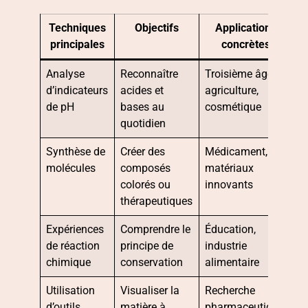
Techniques
Objectifs
Applications
principales
concrètes
Analyse
Reconnaître
Troisième âge,
d’indicateurs
acides et
agriculture,
de pH
bases au
cosmétique
quotidien
Synthèse de
Créer des
Médicament,
molécules
composés
matériaux
colorés ou
innovants
thérapeutiques
Expériences
Comprendre le
Éducation,
de réaction
principe de
industrie
chimique
conservation
alimentaire
Utilisation
Visualiser la
Recherche
d’outils
matière à
pharmaceutique,