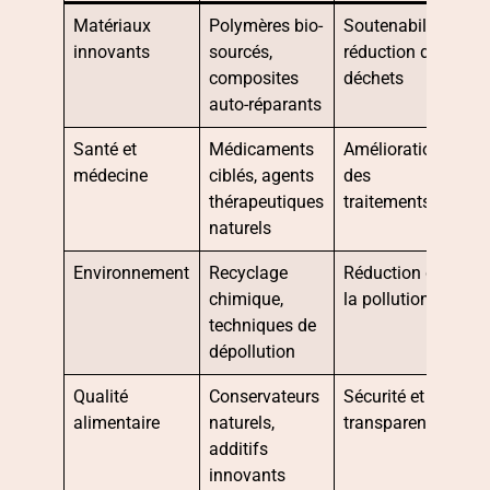
Matériaux
Polymères bio-
Soutenabilité,
innovants
sourcés,
réduction des
composites
déchets
auto-réparants
Santé et
Médicaments
Amélioration
médecine
ciblés, agents
des
thérapeutiques
traitements
naturels
Environnement
Recyclage
Réduction de
chimique,
la pollution
techniques de
dépollution
Qualité
Conservateurs
Sécurité et
alimentaire
naturels,
transparence
additifs
innovants