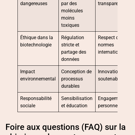
dangereuses
par des
transparence
molécules
moins
toxiques
Éthique dans la
Régulation
Respect des
biotechnologie
stricte et
normes
partage des
internationales
données
Impact
Conception de
Innovation
environnemental
processus
soutenable
durables
Responsabilité
Sensibilisation
Engagement
sociale
et éducation
personnel
Foire aux questions (FAQ) sur la