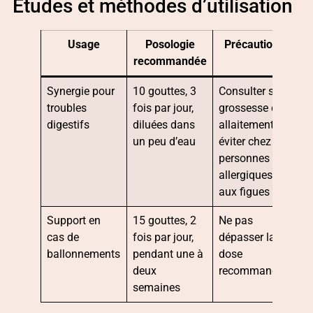
Études et méthodes d’utilisation
Usage
Posologie
Précautions
recommandée
Synergie pour
10 gouttes, 3
Consulter si
troubles
fois par jour,
grossesse ou
digestifs
diluées dans
allaitement,
un peu d’eau
éviter chez les
personnes
allergiques
aux figues
Support en
15 gouttes, 2
Ne pas
cas de
fois par jour,
dépasser la
ballonnements
pendant une à
dose
deux
recommandée
semaines