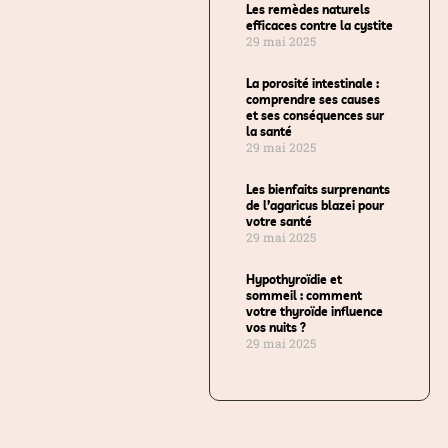
Les remèdes naturels
efficaces contre la cystite
29 mai 2025
La porosité intestinale :
comprendre ses causes
et ses conséquences sur
la santé
29 mai 2025
Les bienfaits surprenants
de l’agaricus blazei pour
votre santé
29 mai 2025
Hypothyroïdie et
sommeil : comment
votre thyroïde influence
vos nuits ?
29 mai 2025