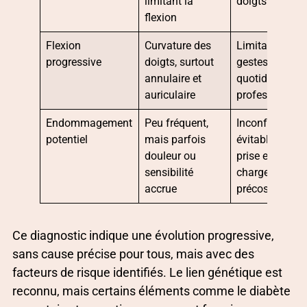
limitant la
doigts
flexion
Flexion
Curvature des
Limitation des
progressive
doigts, surtout
gestes
annulaire et
quotidiens et
auriculaire
professionnel
Endommagement
Peu fréquent,
Inconfort
potentiel
mais parfois
évitable si
douleur ou
prise en
sensibilité
charge
accrue
précose
Ce diagnostic indique une évolution progressive,
sans cause précise pour tous, mais avec des
facteurs de risque identifiés. Le lien génétique est
reconnu, mais certains éléments comme le diabète