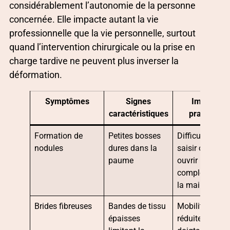
considérablement l’autonomie de la personne
concernée. Elle impacte autant la vie
professionnelle que la vie personnelle, surtout
quand l’intervention chirurgicale ou la prise en
charge tardive ne peuvent plus inverser la
déformation.
Symptômes
Signes
Impact
caractéristiques
pratique
Formation de
Petites bosses
Difficulté à
nodules
dures dans la
saisir ou à
paume
ouvrir
complètement
la main
Brides fibreuses
Bandes de tissu
Mobilité
épaisses
réduite des