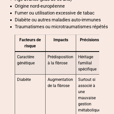
Origine nord-européenne
Fumer ou utilisation excessive de tabac
Diabète ou autres maladies auto-immunes
Traumatismes ou microtraumatismes répétés
Facteurs de
Impacts
Précisions
risque
Caractère
Prédisposition
Héritage
génétique
à la fibrose
familial
spécifique
Diabète
Augmentation
Surtout si
de la fibrose
associé à
une
mauvaise
gestion
métabolique