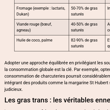
Fromage (exemple : lactaris,
50-70% de gras
I
Dukan)
saturés
Viande rouge (bœuf,
40-50% de gras
A
agneau)
saturés
c
Huile de coco, palme
82-90% de gras
E
saturés
q
Adopter une approche équilibrée en privilégiant les s
la consommation globale est la clé. Par exemple, opte
consommation de charcuteries pourrait considérablement
intégrant des produits comme la margarine St Hubert s
judicieux.
Les gras trans : les véritables en