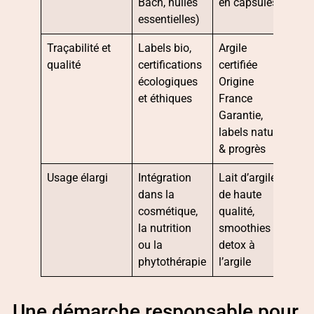
Bach, huiles
en capsules
essentielles)
Traçabilité et
Labels bio,
Argile
qualité
certifications
certifiée
écologiques
Origine
et éthiques
France
Garantie,
labels nature
& progrès
Usage élargi
Intégration
Lait d’argile
dans la
de haute
cosmétique,
qualité,
la nutrition
smoothies
ou la
detox à
phytothérapie
l’argile
Une démarche responsable pour