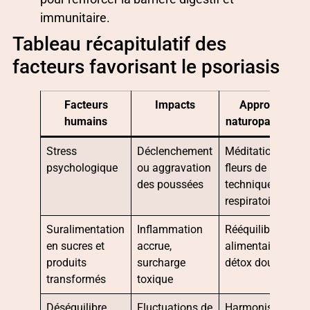
immunitaire.
Tableau récapitulatif des
facteurs favorisant le psoriasis
Facteurs
Impacts
Approches
humains
naturopathiques
Stress
Déclenchement
Méditation,
psychologique
ou aggravation
fleurs de Bach,
des poussées
techniques
respiratoires
Suralimentation
Inflammation
Rééquilibrage
en sucres et
accrue,
alimentaire,
produits
surcharge
détox douce
transformés
toxique
Déséquilibre
Fluctuations de
Harmonisation