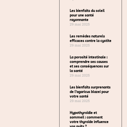
Les bienfaits du soleil
pour une santé
rayonnante
29 mai 2025
Les remèdes naturels
efficaces contre la cystite
29 mai 2025
La porosité intestinale :
comprendre ses causes
et ses conséquences sur
la santé
29 mai 2025
Les bienfaits surprenants
de l’agaricus blazei pour
votre santé
29 mai 2025
Hypothyroïdie et
sommeil : comment
votre thyroïde influence
vos nuits ?