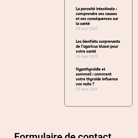
La porosité intestinale :
comprendre ses causes
et ses conséquences sur
la santé
29 mai 2025
Les bienfaits surprenants
de l’agaricus blazei pour
votre santé
29 mai 2025
Hypothyroïdie et
sommeil : comment
votre thyroïde influence
vos nuits ?
29 mai 2025
Formulaire de contact