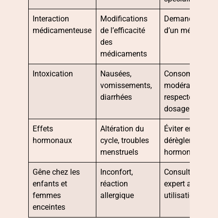
Interaction
Modifications
Demander l’avi
médicamenteuse
de l’efficacité
d’un médecin
des
médicaments
Intoxication
Nausées,
Consommer av
vomissements,
modération et
diarrhées
respecter le
dosage
Effets
Altération du
Éviter en cas de
hormonaux
cycle, troubles
dérèglements
menstruels
hormonaux
Gêne chez les
Inconfort,
Consulter un
enfants et
réaction
expert avant to
femmes
allergique
utilisation
enceintes