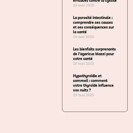
efficaces contre la cystite
29 mai 2025
La porosité intestinale :
comprendre ses causes
et ses conséquences sur
la santé
29 mai 2025
Les bienfaits surprenants
de l’agaricus blazei pour
votre santé
29 mai 2025
Hypothyroïdie et
sommeil : comment
votre thyroïde influence
vos nuits ?
29 mai 2025