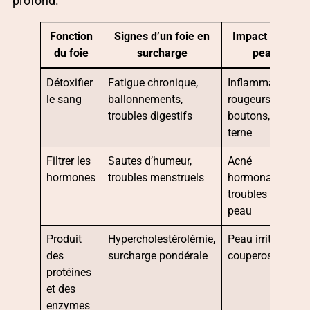
profond.
Fonction
Signes d’un foie en
Impact sur la
du foie
surcharge
peau
Détoxifier
Fatigue chronique,
Inflammations,
le sang
ballonnements,
rougeurs,
troubles digestifs
boutons, peau
terne
Filtrer les
Sautes d’humeur,
Acné
hormones
troubles menstruels
hormonale,
troubles de la
peau
Produit
Hypercholestérolémie,
Peau irritée,
des
surcharge pondérale
couperose
protéines
et des
enzymes